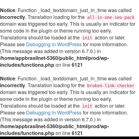
Notice
: Function _load_textdomain_just_in_time was called
incorrectly
. Translation loading for the
all-in-one-seo-pack
domain was triggered too early. This is usually an indicator for
some code in the plugin or theme running too early.
Translations should be loaded at the
action or later.
init
Please see
Debugging in WordPress
for more information.
(This message was added in version 6.7.0.) in
/home/appbrasilnet-5360/public_html/prod/wp-
includes/functions.php
on line
6121
Notice
: Function _load_textdomain_just_in_time was called
incorrectly
. Translation loading for the
broken-link-checker
domain was triggered too early. This is usually an indicator for
some code in the plugin or theme running too early.
Translations should be loaded at the
action or later.
init
Please see
Debugging in WordPress
for more information.
(This message was added in version 6.7.0.) in
/home/appbrasilnet-5360/public_html/prod/wp-
includes/functions.php
on line
6121